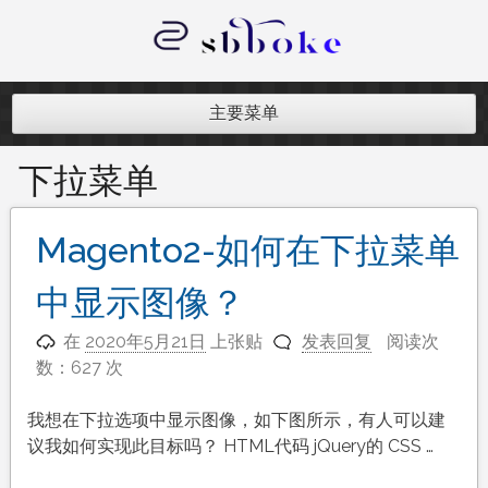
跳
至
内
记录跨境电商独立站开发遇到的点点
容
滴滴
主要菜单
下拉菜单
Magento2-如何在下拉菜单
中显示图像？
在
2020年5月21日
上张贴
发表回复
阅读次
数：627 次
我想在下拉选项中显示图像，如下图所示，有人可以建
议我如何实现此目标吗？ HTML代码 jQuery的 CSS …