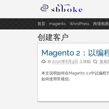
跳
至
内
记录跨境电商独立站开发遇到的点
容
首页
magento
WordPress
跨境电商
创建客户
Magento 2：以
在
2020年8月9日
上张贴
发表
本文说明如何在Magento 2.x中
如何使用常规信…