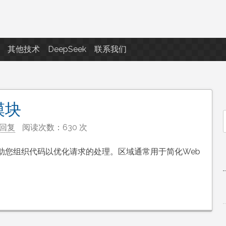
点滴滴
其他技术
DeepSeek
联系我们
模块
回复
阅读次数：630 次
f
助您组织代码以优化请求的处理。区域通常用于简化Web