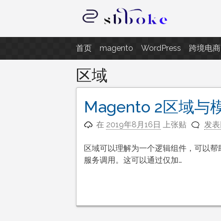
跳
至
内
记录跨境电商独立站开发遇到的点
容
首页
magento
WordPress
跨境电商
区域
Magento 2区域与
在
2019年8月16日
上张贴
发表
区域可以理解为一个逻辑组件，可以帮
服务调用。这可以通过仅加…