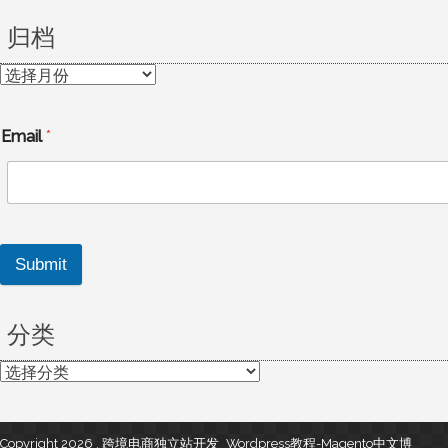
归档
归
档
Email
*
Submit
分类
分
类
Copyright 2026 , 跨境电商独立站开发_Wordpress教程-Magento中文博