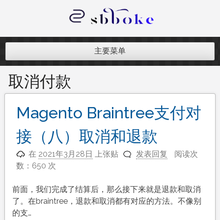
跳
至
内
记录跨境电商独立站开发遇到的点点
容
滴滴
主要菜单
取消付款
Magento Braintree支付对
接（八）取消和退款
在
2021年3月28日
上张贴
发表回复
阅读次
数：650 次
前面，我们完成了结算后，那么接下来就是退款和取消
了。在braintree，退款和取消都有对应的方法。不像别
的支…