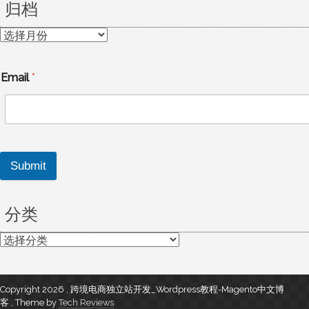
归档
归
档
Email
*
Submit
分类
分
类
Copyright 2026 , 跨境电商独立站开发_Wordpress教程-Magento中文博
客
,
Theme by
Tech Reviews