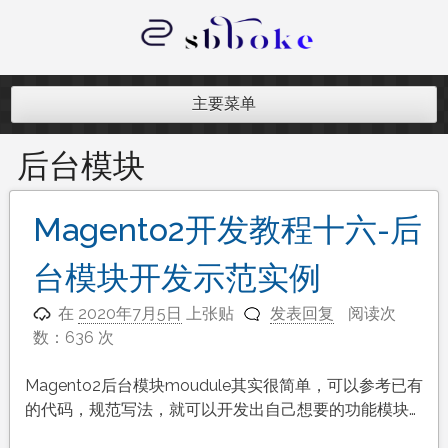
跳
至
内
记录跨境电商独立站开发遇到的点点
容
滴滴
主要菜单
后台模块
Magento2开发教程十六-后
台模块开发示范实例
在
2020年7月5日
上张贴
发表回复
阅读次
数：636 次
Magento2后台模块moudule其实很简单，可以参考已有
的代码，规范写法，就可以开发出自己想要的功能模块…