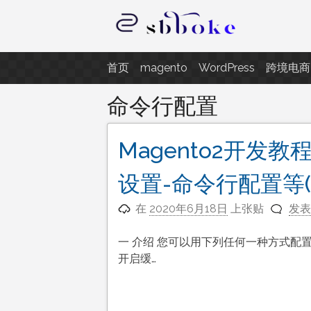
跳
至
内
记录跨境电商独立站开发遇到的点
容
首页
magento
WordPress
跨境电商
命令行配置
Magento2开发
设置-命令行配置等(
在
2020年6月18日
上张贴
发表
一 介绍 您可以用下列任何一种方式配置Ma
开启缓…