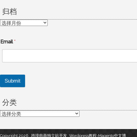
归档
归
档
Email
*
Submit
分类
分
类
Copyright 2026 , 跨境电商独立站开发_Wordpress教程-Magento中文博