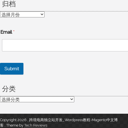
归档
归
档
Email
*
Submit
分类
分
类
Copyright 2026 , 跨境电商独立站开发_Wordpress教程-Magento中文博
客
,
Theme by
Tech Reviews