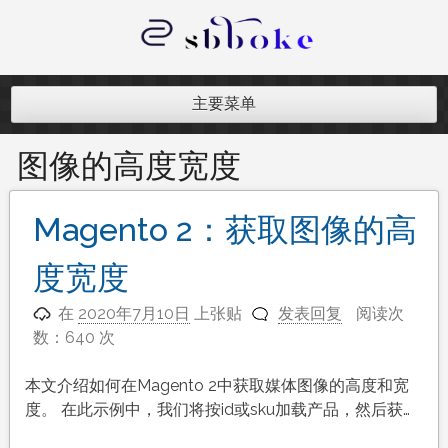
跳
至
内
记录跨境电商独立站开发遇到的点点
容
滴滴
主要菜单
图像的高度宽度
Magento 2：获取图像的高
度宽度
在
2020年7月10日
上张贴
发表回复
阅读次
数：640 次
本文介绍如何在Magento 2中获取媒体图像的高度和宽
度。 在此示例中，我们将按id或sku加载产品，然后获…