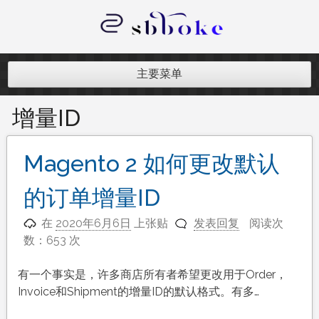
跳
至
内
记录跨境电商独立站开发遇到的点点
容
滴滴
主要菜单
增量ID
Magento 2 如何更改默认
的订单增量ID
在
2020年6月6日
上张贴
发表回复
阅读次
数：653 次
有一个事实是，许多商店所有者希望更改用于Order，
Invoice和Shipment的增量ID的默认格式。有多…