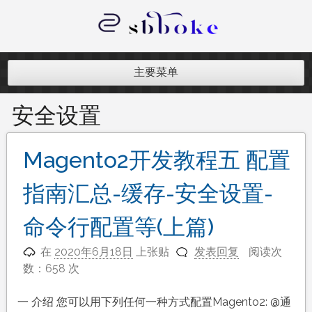
跳
至
内
记录跨境电商独立站开发遇到的点点
容
滴滴
主要菜单
安全设置
Magento2开发教程五 配置
指南汇总-缓存-安全设置-
命令行配置等(上篇)
在
2020年6月18日
上张贴
发表回复
阅读次
数：658 次
一 介绍 您可以用下列任何一种方式配置Magento2: @通