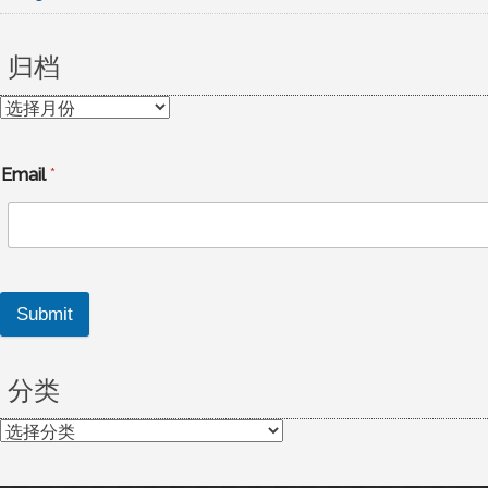
归档
归
档
Email
*
Submit
分类
分
类