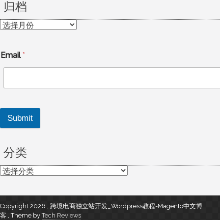
归档
归
档
Email
*
Submit
分类
分
类
Copyright 2026 , 跨境电商独立站开发_Wordpress教程-Magento中文博
客
,
Theme by
Tech Reviews