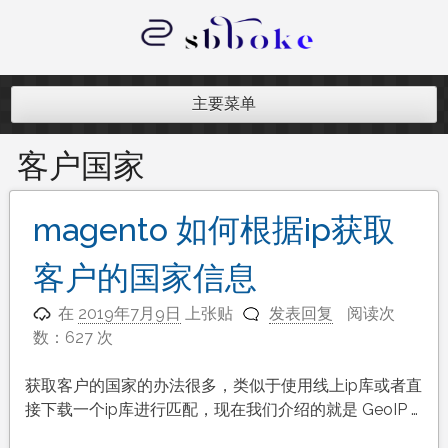
跳
至
内
记录跨境电商独立站开发遇到的点点
容
滴滴
主要菜单
客户国家
magento 如何根据ip获取
客户的国家信息
在
2019年7月9日
上张贴
发表回复
阅读次
数：627 次
获取客户的国家的办法很多，类似于使用线上ip库或者直
接下载一个ip库进行匹配，现在我们介绍的就是 GeoIP …