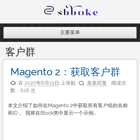
跳
至
内
记录跨境电商独立站开发遇到的点点
容
滴滴
主要菜单
客户群
Magento 2：获取客户群
在
2020年8月15日
上张贴
发表回复
阅读次
数：628 次
本文介绍了如何在Magento 2中获取所有客户组的名称
和ID 。 我将在Block类中显示一个示例…