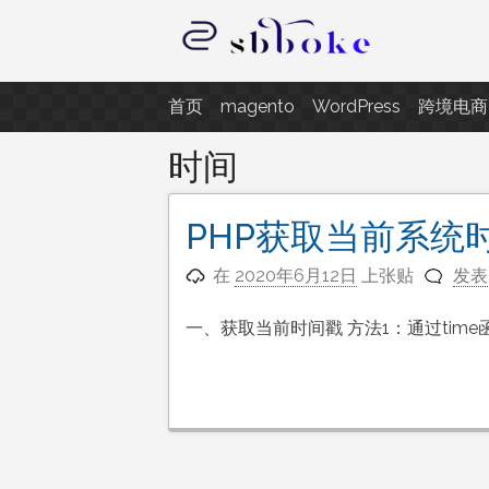
跳
至
内
记录跨境电商独立站开发遇到的点
容
首页
magento
WordPress
跨境电商
时间
PHP获取当前系统
在
2020年6月12日
上张贴
发表
一、获取当前时间戳 方法1：通过time函数 t