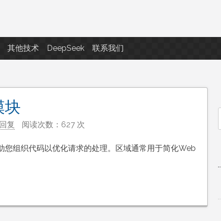
点滴滴
其他技术
DeepSeek
联系我们
模块
回复
阅读次数：627 次
f
助您组织代码以优化请求的处理。区域通常用于简化Web