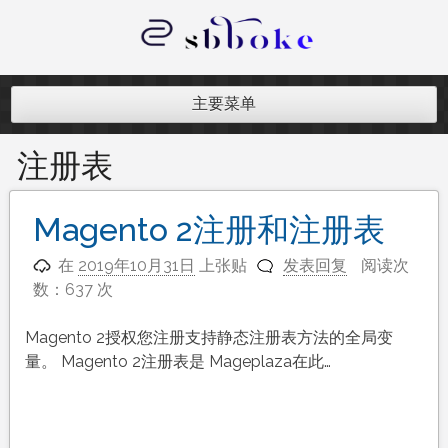
跳
至
内
记录跨境电商独立站开发遇到的点点
容
滴滴
主要菜单
注册表
Magento 2注册和注册表
在
2019年10月31日
上张贴
发表回复
阅读次
数：637 次
Magento 2授权您注册支持静态注册表方法的全局变
量。 Magento 2注册表是 Mageplaza在此…