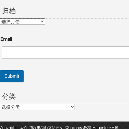
归档
归
档
Email
*
Submit
分类
分
类
Copyright 2026 , 跨境电商独立站开发_Wordpress教程-Magento中文博