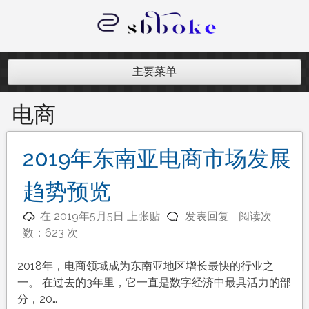
跳
至
内
记录跨境电商独立站开发遇到的点点
容
滴滴
主要菜单
电商
2019年东南亚电商市场发展
趋势预览
在
2019年5月5日
上张贴
发表回复
阅读次
数：623 次
2018年，电商领域成为东南亚地区增长最快的行业之
一。 在过去的3年里，它一直是数字经济中最具活力的部
分，20…