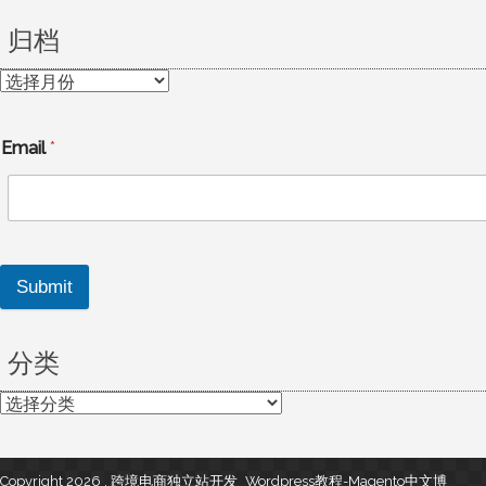
归档
归
档
Email
*
Submit
分类
分
类
Copyright 2026 , 跨境电商独立站开发_Wordpress教程-Magento中文博