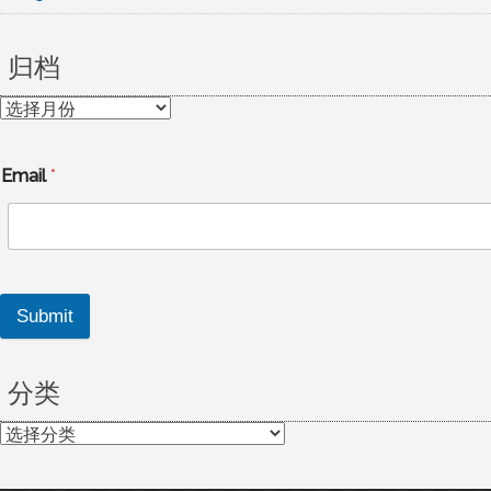
归档
归
档
Email
*
Submit
分类
分
类