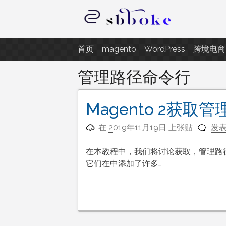
跳
至
内
记录跨境电商独立站开发遇到的点
容
首页
magento
WordPress
跨境电商
管理路径命令行
Magento 2获取
在
2019年11月19日
上张贴
发
在本教程中，我们将讨论获取，管理路径命
它们在中添加了许多…