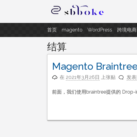
跳
至
内
记录跨境电商独立站开发遇到的点
容
首页
magento
WordPress
跨境电商
结算
Magento Brai
在
2021年3月26日
上张贴
发表
前面，我们使用braintree提供的 Drop-