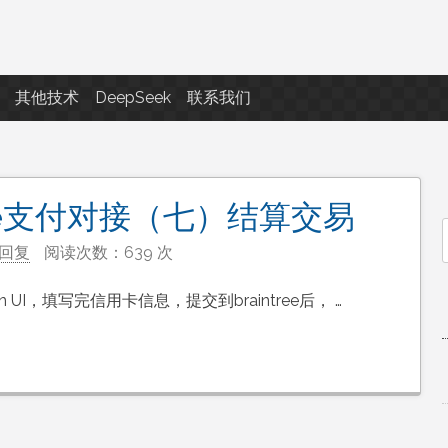
点滴滴
其他技术
DeepSeek
联系我们
ntree支付对接（七）结算交易
回复
阅读次数：639 次
f
in UI，填写完信用卡信息，提交到braintree后， …