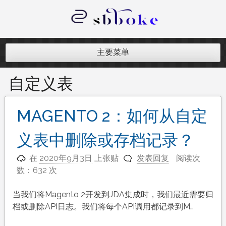
跳
至
内
记录跨境电商独立站开发遇到的点点
容
滴滴
主要菜单
自定义表
MAGENTO 2：如何从自定
义表中删除或存档记录？
在
2020年9月3日
上张贴
发表回复
阅读次
数：632 次
当我们将Magento 2开发到JDA集成时，我们最近需要归
档或删除API日志。我们将每个API调用都记录到M…