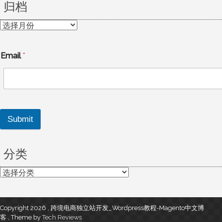
归档
归
档
Email
*
Submit
分类
分
类
Copyright 2026 , 跨境电商独立站开发_Wordpress教程-Magento中文博
客
,
Theme by
Tech Reviews