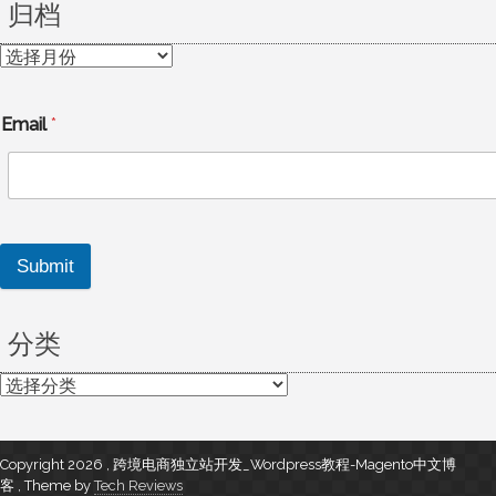
归档
归
档
Email
*
Submit
分类
分
类
Copyright 2026 , 跨境电商独立站开发_Wordpress教程-Magento中文博
客
,
Theme by
Tech Reviews