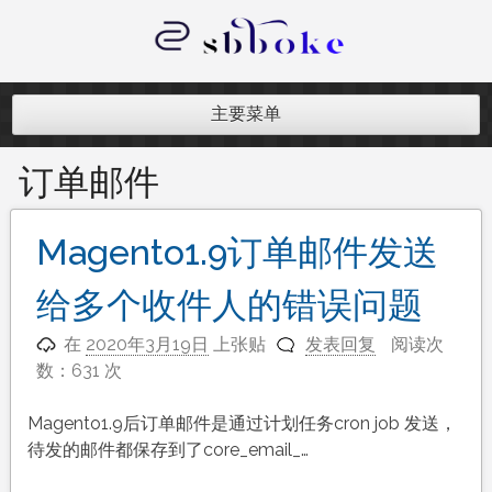
跳
至
内
记录跨境电商独立站开发遇到的点点
容
滴滴
主要菜单
订单邮件
Magento1.9订单邮件发送
给多个收件人的错误问题
在
2020年3月19日
上张贴
发表回复
阅读次
数：631 次
Magento1.9后订单邮件是通过计划任务cron job 发送，
待发的邮件都保存到了core_email_…