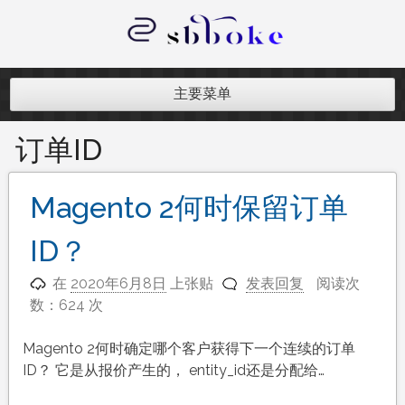
跳
至
内
记录跨境电商独立站开发遇到的点点
容
滴滴
主要菜单
订单ID
Magento 2何时保留订单
ID？
在
2020年6月8日
上张贴
发表回复
阅读次
数：624 次
Magento 2何时确定哪个客户获得下一个连续的订单
ID？ 它是从报价产生的， entity_id还是分配给…