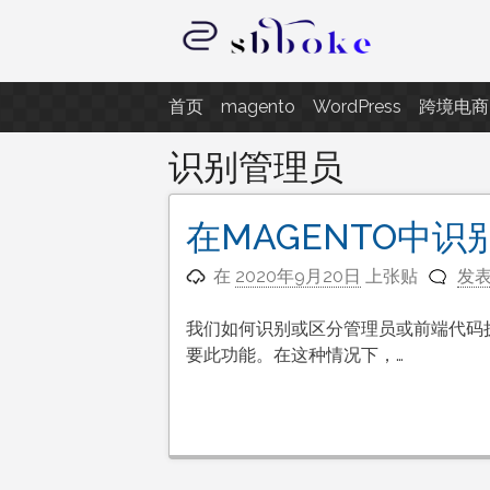
跳
至
内
记录跨境电商独立站开发遇到的点
容
首页
magento
WordPress
跨境电商
识别管理员
在MAGENTO中
在
2020年9月20日
上张贴
发
我们如何识别或区分管理员或前端代码
要此功能。在这种情况下，…