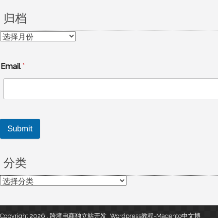
归档
归
档
Email
*
Submit
分类
分
类
Copyright 2026 , 跨境电商独立站开发_Wordpress教程-Magento中文博