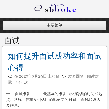
跳
至
内
记录跨境电商独立站开发遇到的点点
容
滴滴
主要菜单
面试
如何提升面试成功率和面试
心得
在
2020年3月29日
上张贴
发表回复
阅读次
数：644 次
一． 面试准备 最基本的准备 面试确切的时间和地
点、路线、停车及到达目的地要花的时间。 面试联系人
及联系…