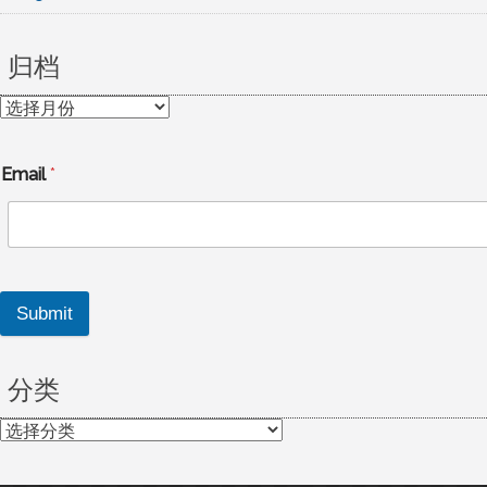
归档
归
档
Email
*
Submit
分类
分
类