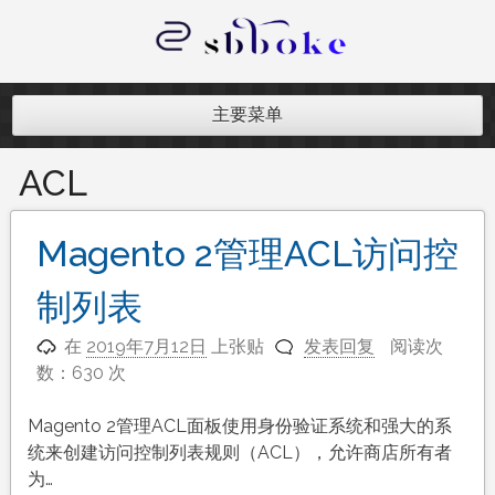
跳
至
内
记录跨境电商独立站开发遇到的点点
容
滴滴
主要菜单
ACL
Magento 2管理ACL访问控
制列表
在
2019年7月12日
上张贴
发表回复
阅读次
数：630 次
Magento 2管理ACL面板使用身份验证系统和强大的系
统来创建访问控制列表规则（ACL），允许商店所有者
为…