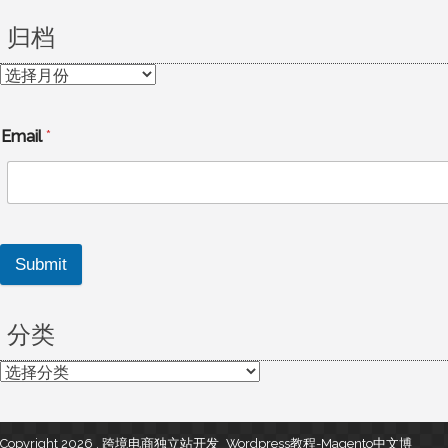
归档
归
档
Email
*
Submit
分类
分
类
Copyright 2026 , 跨境电商独立站开发_Wordpress教程-Magento中文博