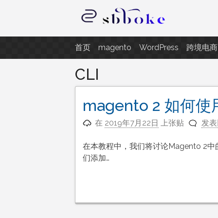
跳
至
内
记录跨境电商独立站开发遇到的点
容
首页
magento
WordPress
跨境电商
CLI
magento 2 如何
在
2019年7月22日
上张贴
发表
在本教程中，我们将讨论Magento 2中
们添加…