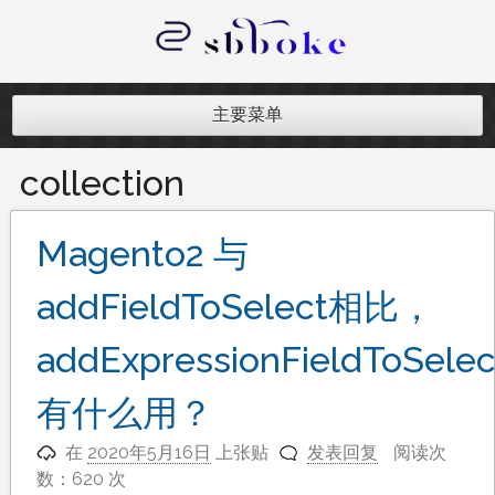
跳
至
内
记录跨境电商独立站开发遇到的点点
容
滴滴
主要菜单
collection
Magento2 与
addFieldToSelect相比，
addExpressionFieldToSelec
有什么用？
在
2020年5月16日
上张贴
发表回复
阅读次
数：620 次