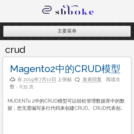
跳
至
内
记录跨境电商独立站开发遇到的点点
容
滴滴
主要菜单
crud
Magento2中的CRUD模型
在
2019年7月10日
上张贴
发表回复
阅读次
数：635 次
MUDENTo 2中的CRUD模型可以轻松管理数据库中的数
据，您无需编写多行代码来创建CRUD。CRUD代表创…