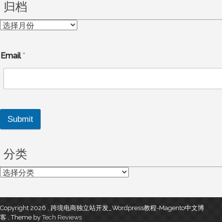
归档
归
档
Email
*
Submit
分类
分
类
Copyright 2026 , 跨境电商独立站开发_Wordpress教程-Magento中文博
客
,
Theme by
Tech Reviews