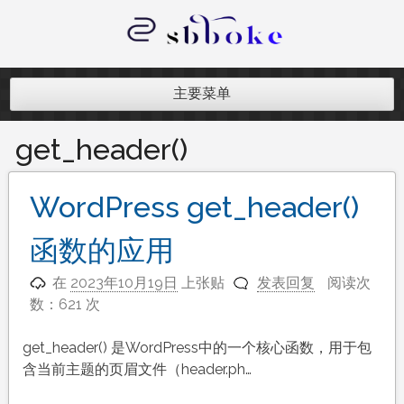
跳
至
内
记录跨境电商独立站开发遇到的点点
容
滴滴
主要菜单
get_header()
WordPress get_header()
函数的应用
在
2023年10月19日
上张贴
发表回复
阅读次
数：621 次
get_header() 是WordPress中的一个核心函数，用于包
含当前主题的页眉文件（header.ph…