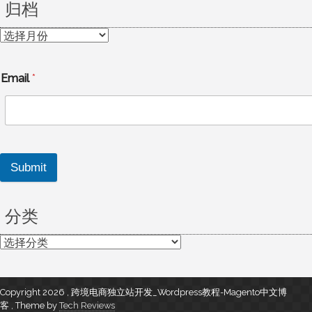
归档
归
档
Email
*
Submit
分类
分
类
Copyright 2026 , 跨境电商独立站开发_Wordpress教程-Magento中文博
客
,
Theme by
Tech Reviews