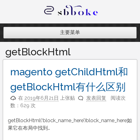
跳
至
内
记录跨境电商独立站开发遇到的点点
容
滴滴
主要菜单
getBlockHtml
magento getChildHtml和
getBlockHtml有什么区别
在
2019年6月21日
上张贴
发表回复
阅读次
数：629 次
getBlockHtml(‘block_name_here’)block_name_here如
果它在布局中找到…