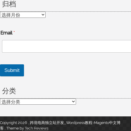
归档
归
档
Email
*
Submit
分类
分
类
Copyright 2026 , 跨境电商独立站开发_Wordpress教程-Magento中文博
客
,
Theme by
Tech Reviews