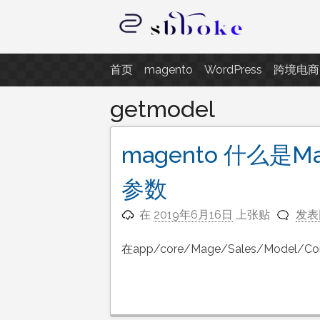
跳
至
内
记录跨境电商独立站开发遇到的点
容
首页
magento
WordPress
跨境电商
getmodel
magento 什么是Ma
参数
在
2019年6月16日
上张贴
发表
在app/core/Mage/Sales/Model/C