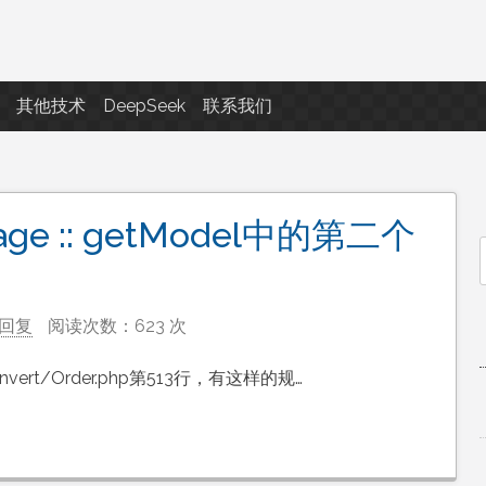
点滴滴
其他技术
DeepSeek
联系我们
ge :: getModel中的第二个
f
回复
阅读次数：623 次
onvert/Order.php第513行，有这样的规…