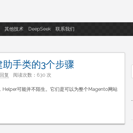
点滴滴
其他技术
DeepSeek
联系我们
创建助手类的3个步骤
回复
阅读次数：630 次
f
，Helper可能并不陌生。它们是可以为整个Magento网站