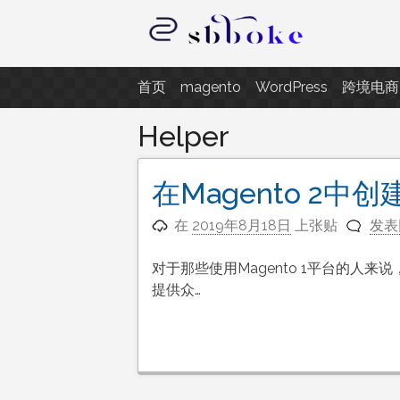
跳
至
内
记录跨境电商独立站开发遇到的点
容
首页
magento
WordPress
跨境电商
Helper
在Magento 2中
在
2019年8月18日
上张贴
发表
对于那些使用Magento 1平台的人来说
提供众…