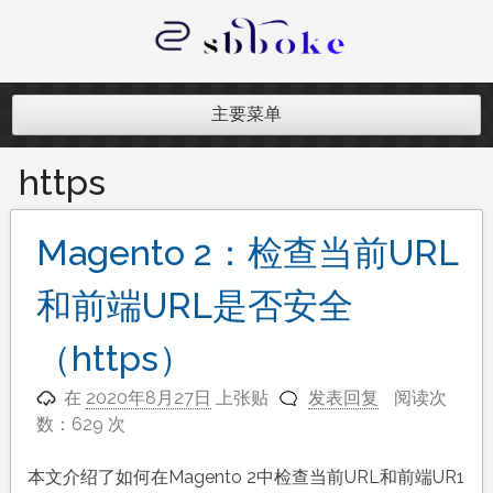
跳
至
内
记录跨境电商独立站开发遇到的点点
容
滴滴
主要菜单
https
Magento 2：检查当前URL
和前端URL是否安全
（https）
在
2020年8月27日
上张贴
发表回复
阅读次
数：629 次
本文介绍了如何在Magento 2中检查当前URL和前端UR1