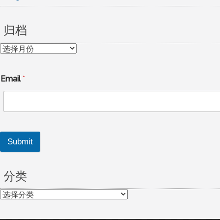
归档
归
档
Email
*
Submit
分类
分
类