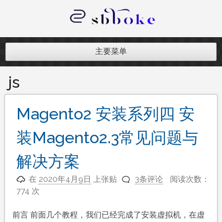
跳
至
内
记录跨境电商独立站开发遇到的点点
容
滴滴
主要菜单
js
Magento2 安装系列四 安
装Magento2.3常见问题与
解决方案
在
2020年4月9日
上张贴
3条评论
阅读次数：
774 次
前言 前面几个教程，我们已经完成了安装虚拟机，在虚