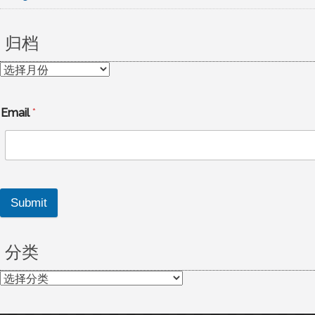
归档
归
档
Email
*
Submit
分类
分
类