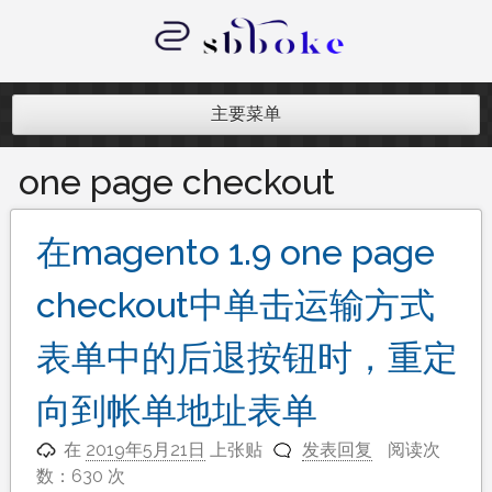
跳
至
内
记录跨境电商独立站开发遇到的点点
容
滴滴
主要菜单
one page checkout
在magento 1.9 one page
checkout中单击运输方式
表单中的后退按钮时，重定
向到帐单地址表单
在
2019年5月21日
上张贴
发表回复
阅读次
数：630 次