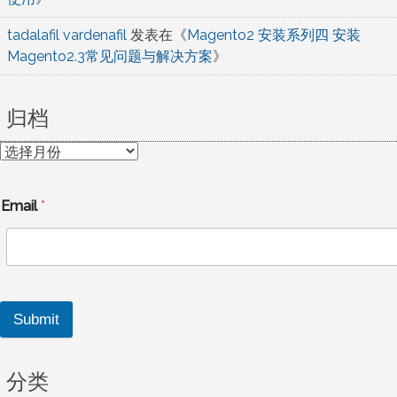
tadalafil vardenafil
发表在《
Magento2 安装系列四 安装
Magento2.3常见问题与解决方案
》
归档
归
档
Email
*
Submit
分类