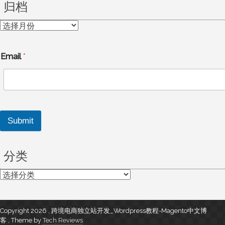
归档
归
档
Email
*
Submit
分类
分
类
Copyright 2026 , 跨境电商独立站开发_Wordpress教程-Magento中文博
客
,
Theme by
Tech Reviews