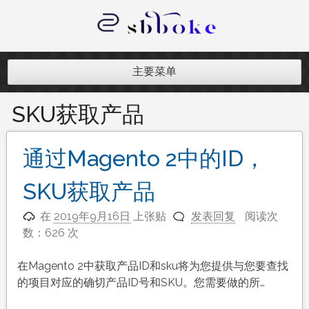
跳
至
内
记录跨境电商独立站开发遇到的点点
容
滴滴
主要菜单
SKU获取产品
通过Magento 2中的ID，
SKU获取产品
在
2019年9月16日
上张贴
发表回复
阅读次
数：626 次
在Magento 2中获取产品ID和sku将为您提供与您要查找
的项目对应的确切产品ID号和SKU。您需要做的所…