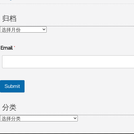
归档
归
档
Email
*
Submit
分类
分
类