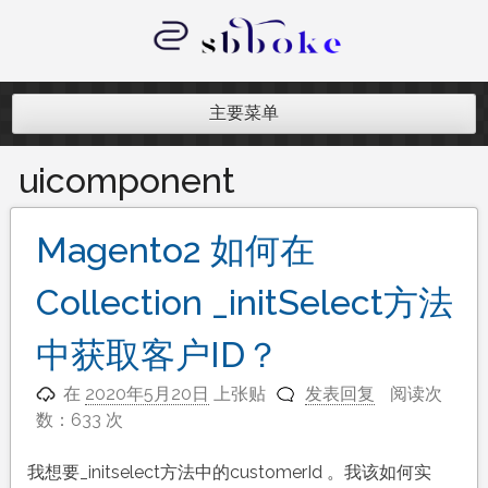
跳
至
内
记录跨境电商独立站开发遇到的点点
容
滴滴
主要菜单
uicomponent
Magento2 如何在
Collection _initSelect方法
中获取客户ID？
在
2020年5月20日
上张贴
发表回复
阅读次
数：633 次
我想要_initselect方法中的customerId 。我该如何实