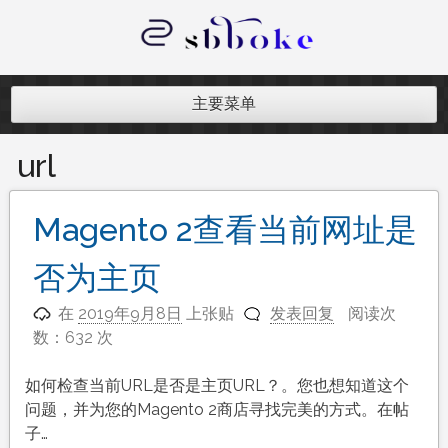
跳
至
内
记录跨境电商独立站开发遇到的点点
容
滴滴
主要菜单
url
Magento 2查看当前网址是
否为主页
在
2019年9月8日
上张贴
发表回复
阅读次
数：632 次
如何检查当前URL是否是主页URL？。您也想知道这个
问题，并为您的Magento 2商店寻找完美的方式。在帖
子…