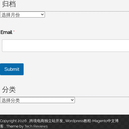
归档
归
档
Email
*
Submit
分类
分
类
Copyright 2026 , 跨境电商独立站开发_Wordpress教程-Magento中文博
客
,
Theme by
Tech Reviews