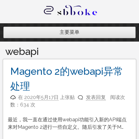
跳
至
内
记录跨境电商独立站开发遇到的点点
容
滴滴
主要菜单
webapi
Magento 2的webapi异常
处理
在
2020年5月17日
上张贴
发表回复
阅读次
数：634 次
最近，我一直在通过使用webapi功能引入新的API端点
来对Magento 2进行一些自定义。随后引发了关于M…