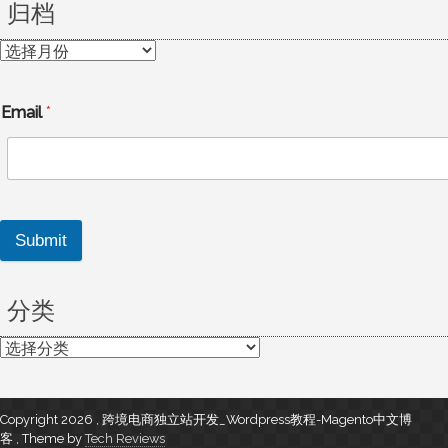
归档
归
档
Email
*
Submit
分类
分
类
Copyright 2026 , 跨境电商独立站开发_Wordpress教程-Magento中文博
客
,
Theme by
Tech Reviews