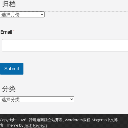
归档
归
档
Email
*
Submit
分类
分
类
Copyright 2026 , 跨境电商独立站开发_Wordpress教程-Magento中文博
客
,
Theme by
Tech Reviews