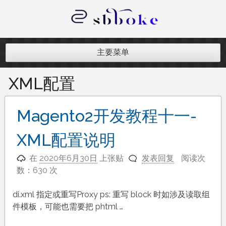
跳
至
内
记录跨境电商独立站开发遇到的点点
容
滴滴
主要菜单
XML配置
Magento2开发教程十一-
XML配置说明
在
2020年6月30日
上张贴
发表回复
阅读次
数：630 次
di.xml 指定或重写Proxy ps: 重写 block 时如涉及读取组
件模板，可能也需要把 phtml …