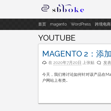
跳
至
内
记录跨境电商独立站开发遇到的点
容
首页
magento
WordPress
跨境电商
YOUTUBE
MAGENTO 2：添
在
2020年7月20日
上张贴
发
今天，我们将讨论如何针对该产品在Mage
户网站上有类…