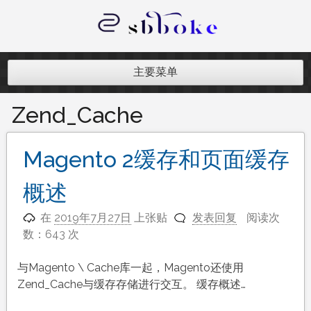
跳
至
内
记录跨境电商独立站开发遇到的点点
容
滴滴
主要菜单
Zend_Cache
Magento 2缓存和页面缓存
概述
在
2019年7月27日
上张贴
发表回复
阅读次
数：643 次
与Magento \ Cache库一起，Magento还使用
Zend_Cache与缓存存储进行交互。 缓存概述…