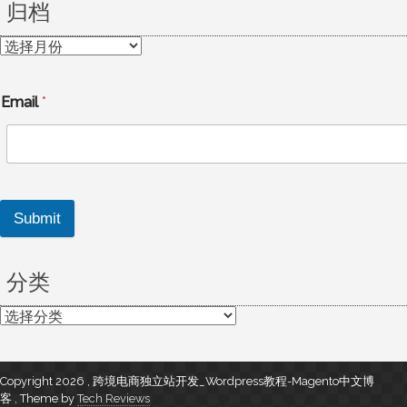
归档
归
档
Email
*
Submit
分类
分
类
Copyright 2026 , 跨境电商独立站开发_Wordpress教程-Magento中文博
客
,
Theme by
Tech Reviews