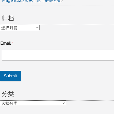
Magento2.3常见问题与解决方案
》
归档
归
档
Email
*
Submit
分类
分
类