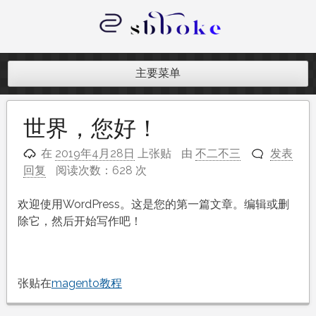
跳
至
内
记录跨境电商独立站开发遇到的点点
容
滴滴
主要菜单
世界，您好！
在
2019年4月28日
上张贴
由
不二不三
发表
回复
阅读次数：628 次
欢迎使用WordPress。这是您的第一篇文章。编辑或删
除它，然后开始写作吧！
张贴在
magento教程