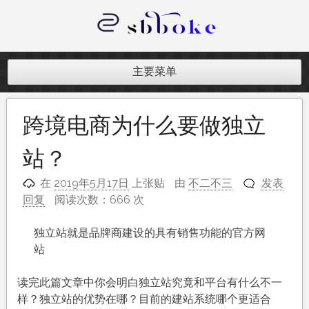
跳
至
内
记录跨境电商独立站开发遇到的点点
容
滴滴
主要菜单
跨境电商为什么要做独立
站？
在
2019年5月17日
上张贴
由
不二不三
发表
回复
阅读次数：666 次
独立站就是品牌商建设的具有销售功能的官方网
站
读完此篇文章中你会明白独立站究竟和平台有什么不一
样？独立站的优势在哪？目前的建站系统哪个更适合