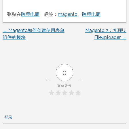
张贴在
跨境电商
标签：
magento
、
跨境电商
←
Magento如何创建使用表单
Magento 2：实现UI
文
组件的模块
Fileuploader
→
章
导
0
航
文章评分
登录