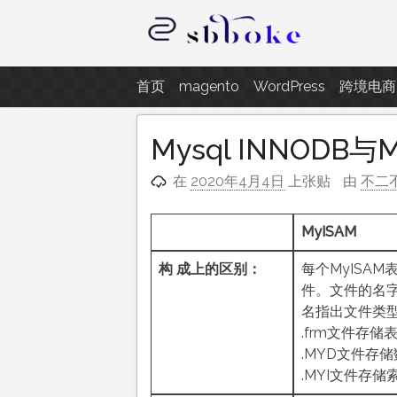
跳
至
内
记录跨境电商独立站开发遇到的点
容
首页
magento
WordPress
跨境电商
Mysql INNODB
在
2020年4月4日
上张贴
由
不二
MyISAM
构
成上的区别：
每个MyISA
件。文件的名
名指出文件类
.frm文件存储
.MYD文件存储数
.MYI文件存储索引