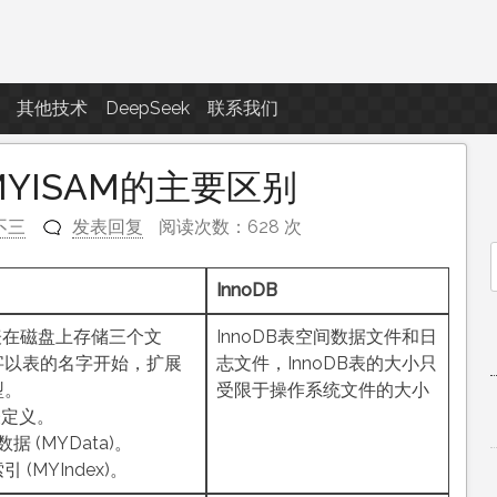
点滴滴
其他技术
DeepSeek
联系我们
与MYISAM的主要区别
不三
发表回复
阅读次数：628 次
f
InnoDB
M表在磁盘上存储三个文
InnoDB表空间数据文件和日
字以表的名字开始，扩展
志文件，InnoDB表的大小只
型。
受限于操作系统文件的大小
表定义。
据 (MYData)。
 (MYIndex)。