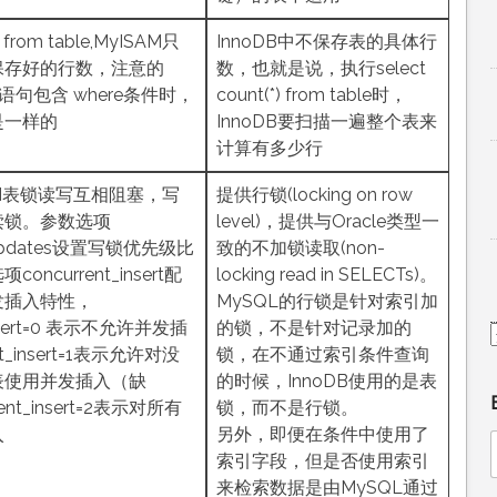
*) from table,MyISAM只
InnoDB中不保存表的具体行
保存好的行数，注意的
数，也就是说，执行select
*)语句包含 where条件时，
count(*) from table时，
是一样的
InnoDB要扫描一遍整个表来
计算有多少行
AM表锁读写互相阻塞，写
提供行锁(locking on row
读锁。参数选项
level)，提供与Oracle类型一
ty_updates设置写锁优先级比
致的不加锁读取(non-
ncurrent_insert配
locking read in SELECTs)。
发插入特性，
MySQL的行锁是针对索引加
_insert=0 表示不允许并发插
的锁，不是针对记录加的
nt_insert=1表示允许对没
锁，在不通过索引条件查询
表使用并发插入（缺
的时候，InnoDB使用的是表
ent_insert=2表示对所有
锁，而不是行锁。
入
另外，即便在条件中使用了
索引字段，但是否使用索引
来检索数据是由MySQL通过