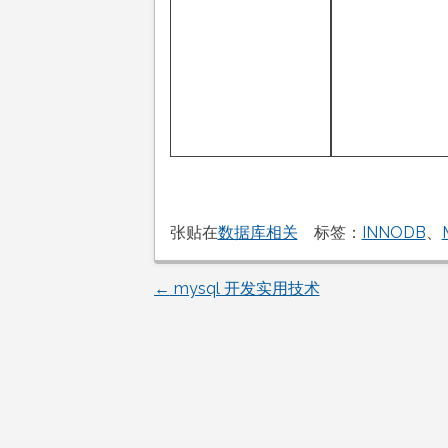
张贴在
数据库相关
标签：
INNODB
、
←
mysql 开发实用技术
文
章
导
航