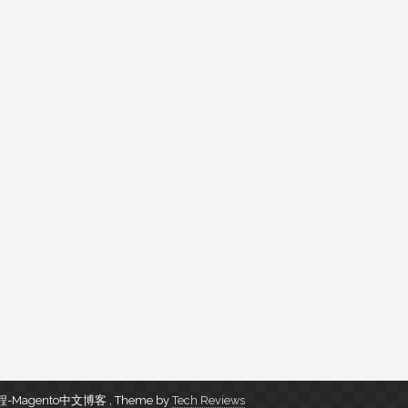
s教程-Magento中文博客
,
Theme by
Tech Reviews