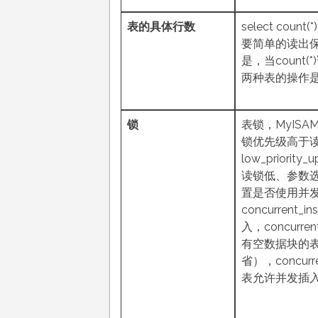
表的具体行数
select count(
要简单的读出
是，当count(
两种表的操作
锁
表锁，MyIS
锁优先级高于
low_priori
读锁低、参数选项co
置是否使用并
concurrent
入，concurre
有空数据块的
省），concurr
表允许并发插