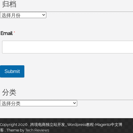
归档
归
档
Email
*
Submit
分类
分
类
Copyright 2026 , 跨境电商独立站开发_Wordpress教程-Magento中文博
客
,
Theme by
Tech Reviews