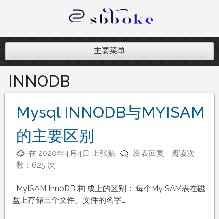
跳
至
内
记录跨境电商独立站开发遇到的点点
容
滴滴
主要菜单
INNODB
Mysql INNODB与MYISAM
的主要区别
在
2020年4月4日
上张贴
发表回复
阅读次
数：625 次
MyISAM InnoDB 构 成上的区别： 每个MyISAM表在磁
盘上存储三个文件。文件的名字…